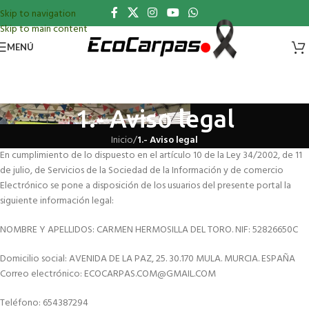
Skip to navigation
Skip to main content
MENÚ
1.- Aviso legal
Inicio
/
1.- Aviso legal
En cumplimiento de lo dispuesto en el artículo 10 de la Ley 34/2002, de 11
de julio, de Servicios de la Sociedad de la Información y de comercio
Electrónico se pone a disposición de los usuarios del presente portal la
siguiente información legal:
NOMBRE Y APELLIDOS: CARMEN HERMOSILLA DEL TORO. NIF: 52826650C
Domicilio social: AVENIDA DE LA PAZ, 25. 30.170 MULA. MURCIA. ESPAÑA
Correo electrónico: ECOCARPAS.COM@GMAIL.COM
Teléfono: 654387294