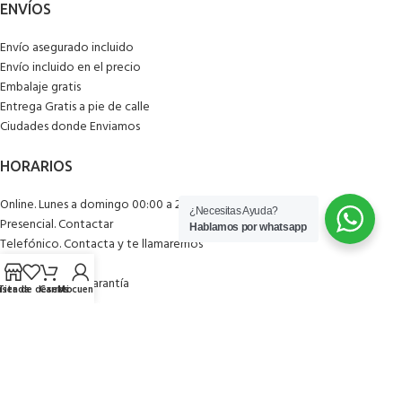
Envío asegurado incluido
Envío incluido en el precio
Embalaje gratis
Entrega Gratis a pie de calle
Ciudades donde Enviamos
Online. Lunes a domingo 00:00 a 23:59
¿Necesitas Ayuda?
Presencial. Contactar
Hablamos por whatsapp
Telefónico. Contacta y te llamaremos
Financiación
Declaración de Garantía
ista de deseos
Tienda
Carrito
Mi cuenta
1.- Aviso legal
2. Política de Privacidad
3. Políticas de CooKies