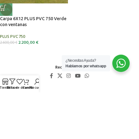
-15%
Carpa 6X12 PLUS PVC 750 Verde
con ventanas
PLUS PVC 750
2.200,00
€
2.600,00
€
¿Necesitas Ayuda?
Hablamos por whatsapp
Redes Sociales
Tienda
Lista de deseos
Filtros
Carrito
Mi cuenta
Calidades
Declaración de Garantía
Videos de Montajes
Formas de pago
Gastos de envío