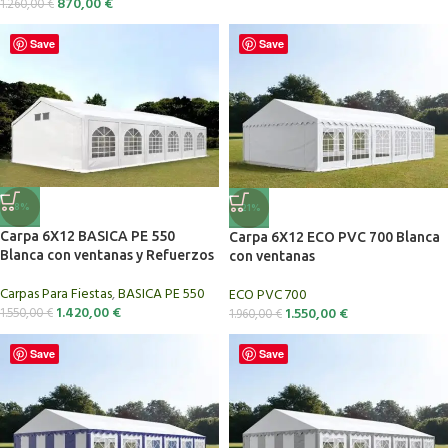
870,00
€
1.260,00
€
Save
Save
-8%
-21%
Carpa 6X12 BASICA PE 550
Carpa 6X12 ECO PVC 700 Blanca
Blanca con ventanas y Refuerzos
con ventanas
Carpas Para Fiestas
,
BASICA PE 550
ECO PVC 700
1.420,00
€
1.550,00
€
1.550,00
€
1.960,00
€
Save
Save