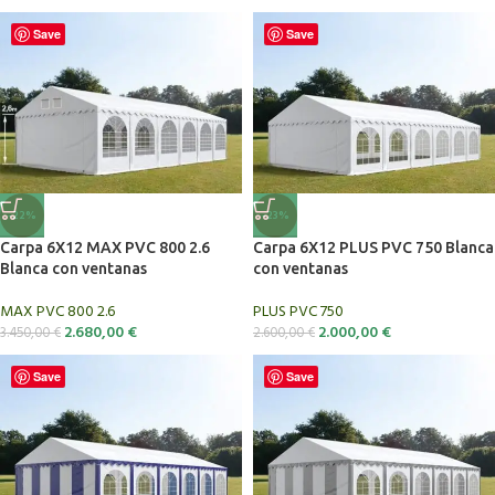
Save
Save
-22%
-23%
Carpa 6X12 MAX PVC 800 2.6
Carpa 6X12 PLUS PVC 750 Blanca
Blanca con ventanas
con ventanas
MAX PVC 800 2.6
PLUS PVC 750
2.680,00
€
2.000,00
€
3.450,00
€
2.600,00
€
Save
Save