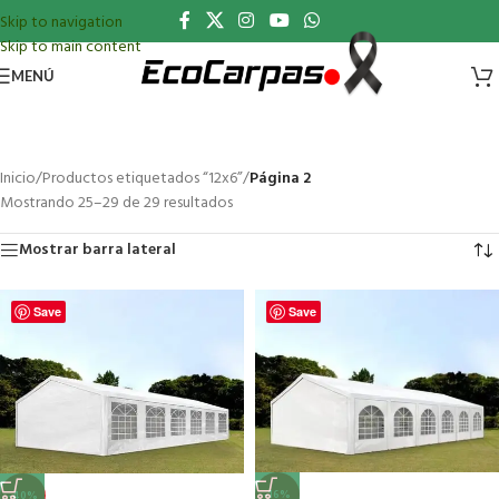
Skip to navigation
Skip to main content
MENÚ
Inicio
/
Productos etiquetados “12x6”
/
Página 2
Mostrando 25–29 de 29 resultados
Mostrar barra lateral
Save
Save
-16%
-40%