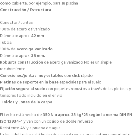
como cubierta, por ejemplo, para su piscina
Construcción / Estructura
Conector / Juntas:
100% de acero galvanizado
Diámetro: aprox.
42 mm
Tubos:
100% de
acero galvanizado
Diámetro: aprox.
38 mm
.
Robusta construcción
de acero galvanizado No es un simple
recubrimiento
Conexiones/juntas muy estables
con click rápido
Pletinas de soporte en la base
especiales para el suelo
Fijación segura al suelo
con piquetes robustos a través de las pletinas y
tensores Todo incluido en el envió
Toldos y Lonas de la carpa
El techo está hecho de
350 N o aprox. 35 kg*25 según la norma DIN EN
ISO 13934-1
y van con un cosido de doble refuerzo
Resistente AV y a prueba de agua
La lona del techo está hecha de una sola pieza, es un criterio importante