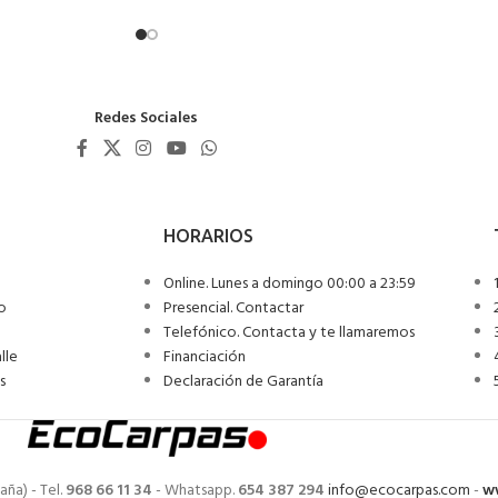
ISO 13934-1
y van con un cosido de doble refuerzo
ienestar
Sin velcros o paneles laterales estancos que impidan la renovació
que otorga una
estabilidad adicional
Redes Sociales
dualmente por completo
ara facilitar la entrada
ente
a iluminación óptima en el interior y una visibilidad exterior
r y puede ser fijadas con piquetes evitando así la penetración de corrientes
Online. Lunes a domingo 00:00 a 23:59
io
Presencial. Contactar
Telefónico. Contacta y te llamaremos
lle
Financiación
s
Declaración de Garantía
aña) - Tel.
968 66 11 34
- Whatsapp.
654 387 294
info@ecocarpas.com
-
w