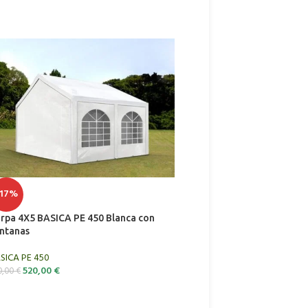
-17%
-35%
rpa 4X5 BASICA PE 450 Blanca con
AGOT
ntanas
ADO
Carpa 5X12 BASICA PE 450
SICA PE 450
ventanas en OFERTA
520,00
€
0,00
€
BASICA PE 450
,
¡OFERTA!
680,00
€
1.050,00
€