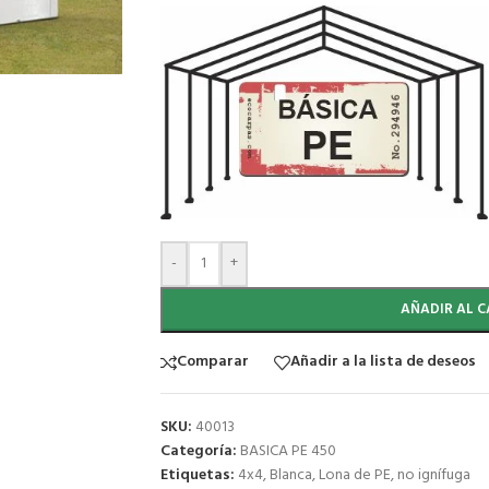
-
+
AÑADIR AL C
Comparar
Añadir a la lista de deseos
SKU:
40013
Categoría:
BASICA PE 450
Etiquetas:
4x4
,
Blanca
,
Lona de PE
,
no ignífuga