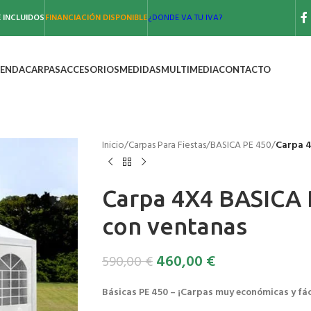
 INCLUIDOS
FINANCIACIÓN DISPONIBLE
¿DONDE VA TU IVA?
IENDA
CARPAS
ACCESORIOS
MEDIDAS
MULTIMEDIA
CONTACTO
Inicio
/
Carpas Para Fiestas
/
BASICA PE 450
/
Carpa 4
Carpa 4X4 BASICA 
con ventanas
460,00
€
590,00
€
Básicas PE 450 – ¡Carpas muy económicas y fác