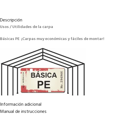
Descripción
Usos / Utilidades de la carpa
Básicas PE ¡Carpas muy económicas y fáciles de montar!
Información adicional
Manual de instrucciones
Carpas para fiesta (bodas comuniones..) para el jardín o la terraza
Hermosa carpa de fiesta para el jardín, la terraza y otros eventos festivos