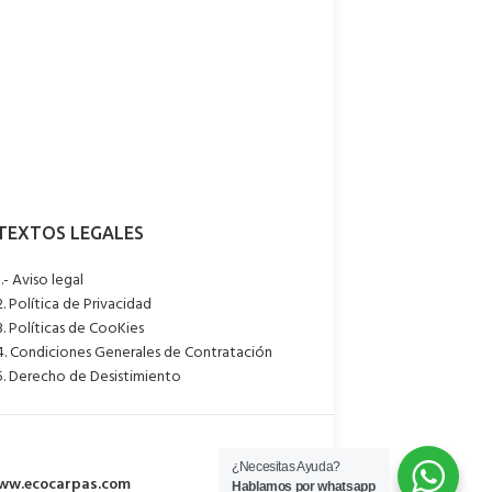
n del oxígeno
 de aire frío y el ruido con el movimiento
1.- Aviso legal
2. Política de Privacidad
3. Políticas de CooKies
4. Condiciones Generales de Contratación
5. Derecho de Desistimiento
¿Necesitas Ayuda?
ww.ecocarpas.com
Hablamos por whatsapp