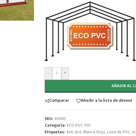
-
+
AÑADIR AL C
Comparar
Añadir a la lista de deseos
SKU:
40065
Categoría:
ECO PVC 700
Etiquetas:
4x6
,
6x4
,
Blanca-Rojo
,
Lona de PVC
,
no