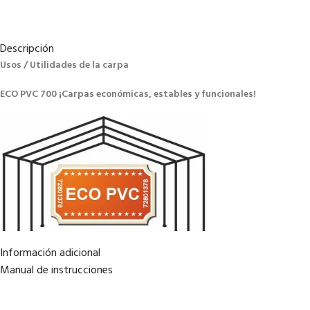
Descripción
Usos / Utilidades de la carpa
ECO PVC 700 ¡Carpas económicas, estables y funcionales!
Información adicional
Manual de instrucciones
Transforme cualquier espacio en un lugar muy especial para sus fiestas y ev
Carpa de fiesta estilosa para su jardín y la terraza, válida también para piscin