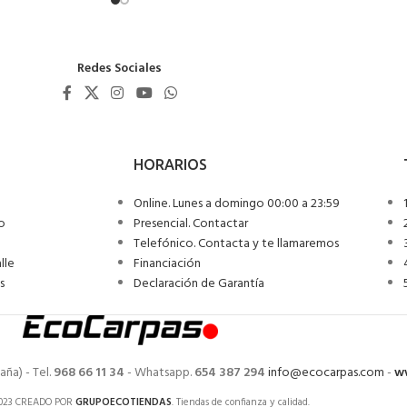
Redes Sociales
as
34-1 en techo y 500 N o aprox. 70 kg*25 según la norma DIN EN ISO 139
mperatura
Online. Lunes a domingo 00:00 a 23:59
taje
io
Presencial. Contactar
Telefónico. Contacta y te llamaremos
entes y los movimientos no deseados de la lona
lle
Financiación
nte
s
Declaración de Garantía
aña) - Tel.
968 66 11 34
- Whatsapp.
654 387 294
info@ecocarpas.com
-
w
023 CREADO POR
GRUPOECOTIENDAS
. Tiendas de confianza y calidad.