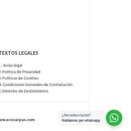
34-1 en laterales
y cuentan con un tejido
1.- Aviso legal
2. Política de Privacidad
3. Políticas de CooKies
4. Condiciones Generales de Contratación
5. Derecho de Desistimiento
¿Necesitas Ayuda?
ww.ecocarpas.com
Hablamos por whatsapp