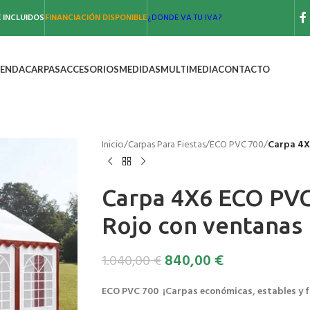
 INCLUIDOS
FINANCIACIÓN DISPONIBLE
¿DONDE VA TU IVA?
IENDA
CARPAS
ACCESORIOS
MEDIDAS
MULTIMEDIA
CONTACTO
Inicio
/
Carpas Para Fiestas
/
ECO PVC 700
/
Carpa 4X
Carpa 4X6 ECO PVC
Rojo con ventanas
840,00
€
1.040,00
€
ECO PVC 700 ¡Carpas económicas, estables y f