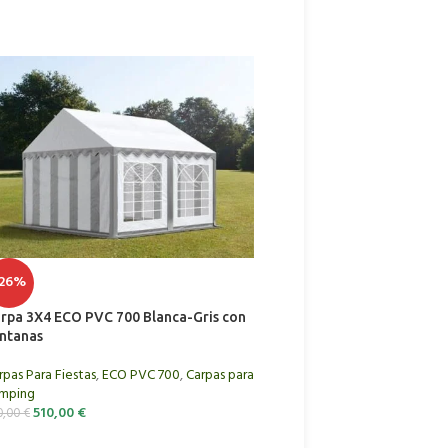
-26%
-15%
rpa 3X4 ECO PVC 700 Blanca-Gris con
Carpa 3X6 ECO PVC 700 B
ntanas
con ventanas
rpas Para Fiestas
,
ECO PVC 700
,
Carpas para
ECO PVC 700
mping
670,00
€
790,00
€
510,00
€
0,00
€