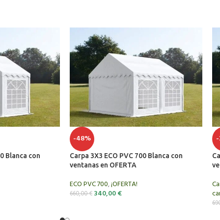
ra el sol y resguarda el rocío de la noche
c.
so como área de almacenamiento
-48%
0 Blanca con
Carpa 3X3 ECO PVC 700 Blanca con
Ca
ventanas en OFERTA
ve
ECO PVC 700
,
¡OFERTA!
Ca
340,00
€
ca
660,00
€
y cáncamo roscado.
69