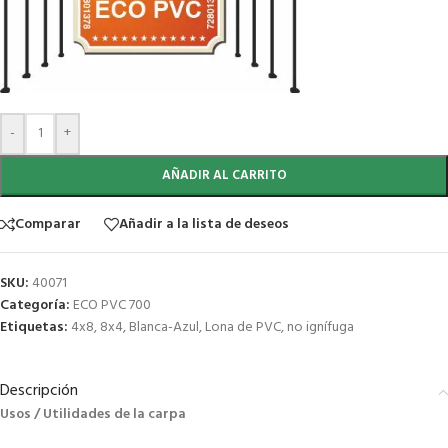
-
+
AÑADIR AL CARRITO
Comparar
Añadir a la lista de deseos
SKU:
40071
Categoría:
ECO PVC 700
Etiquetas:
4x8
,
8x4
,
Blanca-Azul
,
Lona de PVC
,
no ignífuga
Descripción
Usos / Utilidades de la carpa