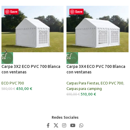
Save
Save
-22%
-26%
Carpa 3X2 ECO PVC 700 Blanca
Carpa 3X4 ECO PVC 700 Blanca
con ventanas
con ventanas
ECO PVC 700
Carpas Para Fiestas
,
ECO PVC 700
,
450,00
€
Carpas para camping
580,00
€
510,00
€
690,00
€
Redes Sociales