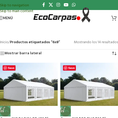
Skip to navigation
Skip to main content
MENÚ
Inicio
/
Productos etiquetados “6x8”
Mostrando los 14 resultados
Mostrar barra lateral
Save
Save
-34%
-20%