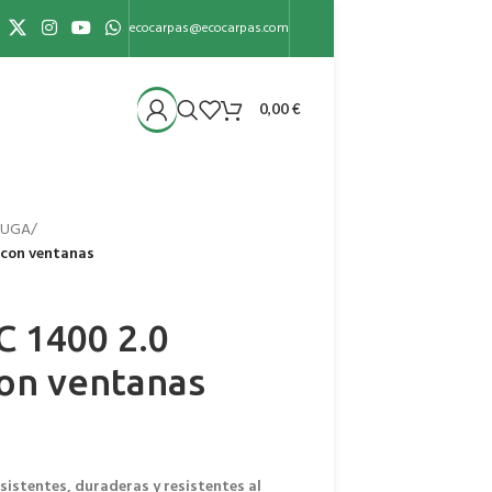
ecocarpas@ecocarpas.com
0,00
€
IFUGA
/
 con ventanas
 1400 2.0
on ventanas
istentes, duraderas y resistentes al