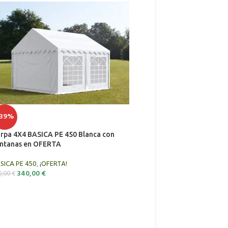
-39%
-17%
carga
ra facilitar la entrada
rpa 4X4 BASICA PE 450 Blanca con
Carpa 4X8 BASICA PE 450 
ntanas en OFERTA
ventanas
SICA PE 450
,
¡OFERTA!
BASICA PE 450
340,00
€
630,00
€
0,00
€
760,00
€