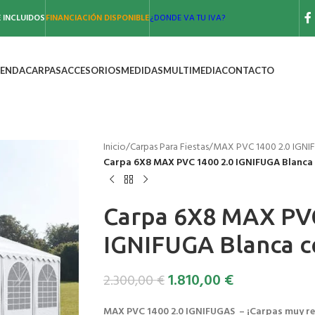
 INCLUIDOS
FINANCIACIÓN DISPONIBLE
¿DONDE VA TU IVA?
IENDA
CARPAS
ACCESORIOS
MEDIDAS
MULTIMEDIA
CONTACTO
Inicio
/
Carpas Para Fiestas
/
MAX PVC 1400 2.0 IGN
Carpa 6X8 MAX PVC 1400 2.0 IGNIFUGA Blanca
Carpa 6X8 MAX PVC
IGNIFUGA Blanca c
1.810,00
€
2.300,00
€
MAX PVC 1400 2.0 IGNIFUGAS – ¡Carpas muy res