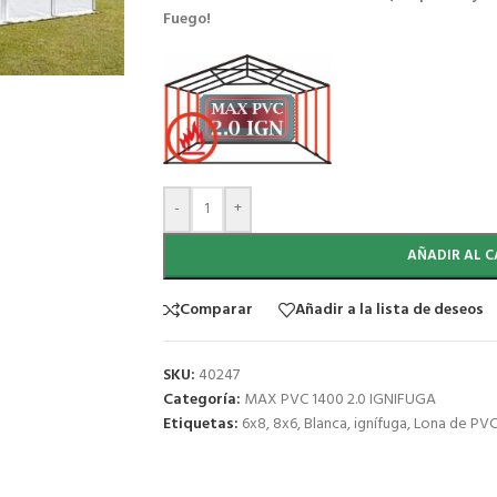
Fuego!
-
+
AÑADIR AL C
Comparar
Añadir a la lista de deseos
SKU:
40247
Categoría:
MAX PVC 1400 2.0 IGNIFUGA
Etiquetas:
6x8
,
8x6
,
Blanca
,
ignífuga
,
Lona de PV