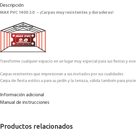
Descripción
MAX PVC 1400 2.0 – ¡Carpas muy resistentes y duraderas!
Transforme cualquier espacio en un lugar muy especial para sus fiestas y ev
Carpas resistentes que impresionan a sus invitados por sus cualidades
Carpa de fiesta estilos a para su jardín y la terraza, válida también para pisci
Protección contra el mal tiempo – ya sea caluroso o tormentoso protege co
Ideal para eventos y celebraciones: bodas, cumpleaños, confirmaciones, et
Información adicional
Perfecto para organizaciones: clubes, empresas y autónomos
Manual de instrucciones
Usada también como lugar de atención médica o refugio temporal, inclu
Construcción / Estructura
Productos relacionados
¡La carpa permanece en pie!