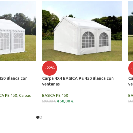
-22%
a estabilidad de toda la carpa, la estructura soporta mayores presiones de 
n un
cuadro base perimetral 50×25 mm
, montable también parcialmente pa
450 Blanca con
Carpa 4X4 BASICA PE 450 Blanca con
Ca
iezas
ventanas
ve
s
has tensoras incluidas en el pedido
CA PE 450
,
Carpas
BASICA PE 450
BA
460,00
€
590,00
€
56
as