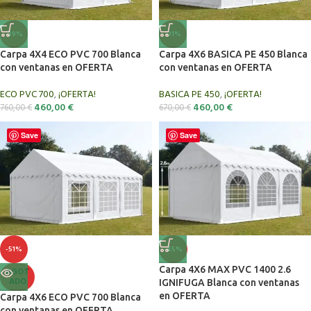
-39%
-31%
Carpa 4X4 ECO PVC 700 Blanca
Carpa 4X6 BASICA PE 450 Blanca
con ventanas en OFERTA
con ventanas en OFERTA
ECO PVC 700
,
¡OFERTA!
BASICA PE 450
,
¡OFERTA!
460,00
€
460,00
€
760,00
€
670,00
€
Save
Save
-51%
-45%
Carpa 4X6 MAX PVC 1400 2.6
AGOT
ADO
IGNIFUGA Blanca con ventanas
en OFERTA
Carpa 4X6 ECO PVC 700 Blanca
con ventanas en OFERTA