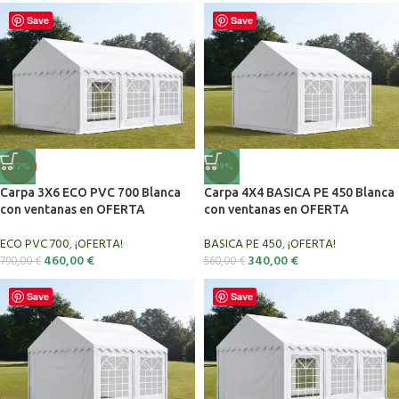
Save
Save
-42%
-39%
Carpa 3X6 ECO PVC 700 Blanca
Carpa 4X4 BASICA PE 450 Blanca
con ventanas en OFERTA
con ventanas en OFERTA
ECO PVC 700
,
¡OFERTA!
BASICA PE 450
,
¡OFERTA!
460,00
€
340,00
€
790,00
€
560,00
€
Save
Save