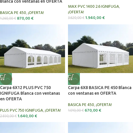
Blanca con ventanas en OFERTA
MAX PVC 1400 2.6 IGNIFUGA
,
¡OFERTA!
BASICA PE 450
,
¡OFERTA!
1.940,00
€
870,00
€
3.620,00
€
1.260,00
€
-42%
-34%
Carpa 6X12 PLUS PVC 750
Carpa 6X8 BASICA PE 450 Blanca
IGNIFUGA Blanca con ventanas
con ventanas en OFERTA
en OFERTA
BASICA PE 450
,
¡OFERTA!
PLUS PVC 750 IGNIFUGA
,
¡OFERTA!
670,00
€
1.010,00
€
1.640,00
€
2.830,00
€