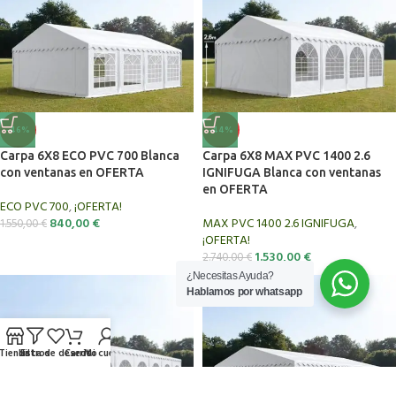
-46%
-44%
Carpa 6X8 ECO PVC 700 Blanca
Carpa 6X8 MAX PVC 1400 2.6
con ventanas en OFERTA
IGNIFUGA Blanca con ventanas
en OFERTA
ECO PVC 700
,
¡OFERTA!
840,00
€
MAX PVC 1400 2.6 IGNIFUGA
,
1.550,00
€
¡OFERTA!
1.530,00
€
2.740,00
€
¿Necesitas Ayuda?
Hablamos por whatsapp
Tienda
Lista de deseos
Filtros
Carrito
Mi cuenta