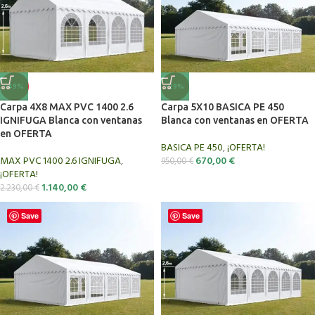
-49%
-29%
Carpa 4X8 MAX PVC 1400 2.6
Carpa 5X10 BASICA PE 450
IGNIFUGA Blanca con ventanas
Blanca con ventanas en OFERTA
en OFERTA
BASICA PE 450
,
¡OFERTA!
MAX PVC 1400 2.6 IGNIFUGA
,
670,00
€
950,00
€
¡OFERTA!
1.140,00
€
2.230,00
€
Save
Save