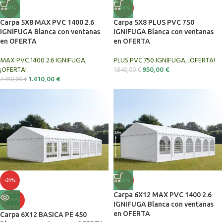
-48%
-41%
Carpa 5X8 PLUS PVC 750
Carpa 5X8 MAX PVC 1400 2.6
IGNIFUGA Blanca con ventanas
IGNIFUGA Blanca con ventanas
en OFERTA
en OFERTA
PLUS PVC 750 IGNIFUGA
,
¡OFERTA!
MAX PVC 1400 2.6 IGNIFUGA
,
950,00
€
¡OFERTA!
1.840,00
€
1.410,00
€
2.410,00
€
-31%
-46%
Carpa 6X12 MAX PVC 1400 2.6
AGOT
ADO
IGNIFUGA Blanca con ventanas
en OFERTA
Carpa 6X12 BASICA PE 450