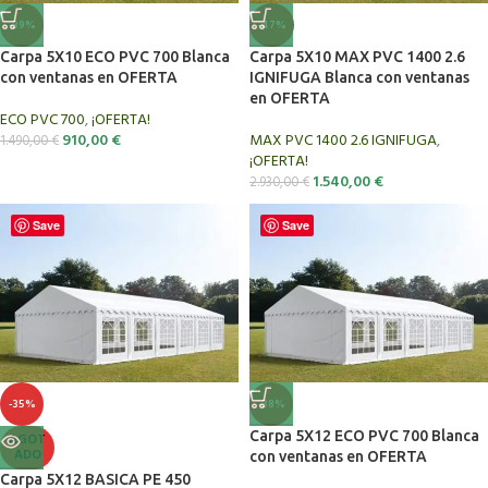
-39%
-47%
Carpa 5X10 ECO PVC 700 Blanca
Carpa 5X10 MAX PVC 1400 2.6
con ventanas en OFERTA
IGNIFUGA Blanca con ventanas
en OFERTA
ECO PVC 700
,
¡OFERTA!
910,00
€
MAX PVC 1400 2.6 IGNIFUGA
,
1.490,00
€
¡OFERTA!
1.540,00
€
2.930,00
€
Save
Save
-35%
-38%
Carpa 5X12 ECO PVC 700 Blanca
AGOT
ADO
con ventanas en OFERTA
Carpa 5X12 BASICA PE 450