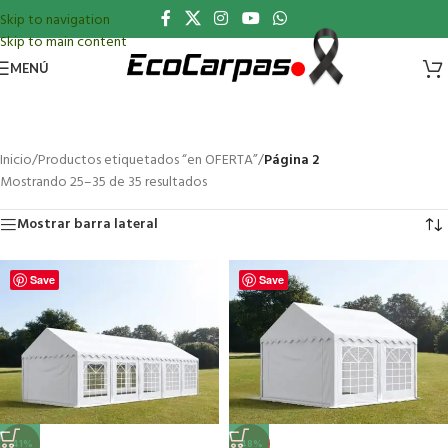
Skip to navigation
Skip to main content
MENÚ
Inicio
/
Productos etiquetados “en OFERTA”
/
Página 2
Mostrando 25–35 de 35 resultados
Mostrar barra lateral
Save
Save
-41%
-48%