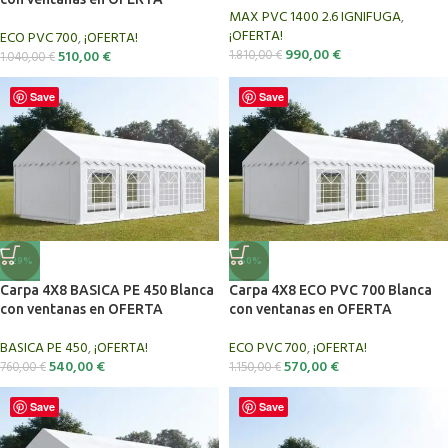
MAX PVC 1400 2.6 IGNIFUGA
,
¡OFERTA!
ECO PVC 700
,
¡OFERTA!
990,00
€
510,00
€
1.810,00
€
1.040,00
€
Save
Save
-29%
-50%
Carpa 4X8 BASICA PE 450 Blanca
Carpa 4X8 ECO PVC 700 Blanca
con ventanas en OFERTA
con ventanas en OFERTA
BASICA PE 450
,
¡OFERTA!
ECO PVC 700
,
¡OFERTA!
540,00
€
570,00
€
760,00
€
1.150,00
€
Save
Save