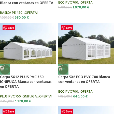
ECO PVC 700
,
¡OFERTA!
Blanca con ventanas en OFERTA
1.070,00
€
1.730,00
€
BASICA PE 450
,
¡OFERTA!
680,00
€
1.050,00
€
Save
Save
-52%
-41%
Carpa 5X12 PLUS PVC 750
Carpa 5X6 ECO PVC 700 Blanca
IGNIFUGA Blanca con ventanas
con ventanas en OFERTA
en OFERTA
ECO PVC 700
,
¡OFERTA!
PLUS PVC 750 IGNIFUGA
,
¡OFERTA!
640,00
€
1.080,00
€
1.170,00
€
2.450,00
€
Save
Save