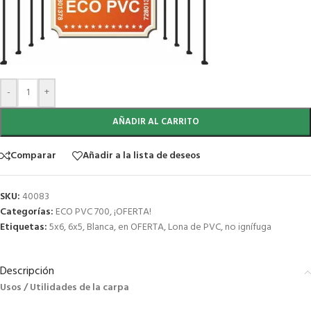
-
+
AÑADIR AL CARRITO
Comparar
Añadir a la lista de deseos
SKU:
40083
Categorías:
ECO PVC 700
,
¡OFERTA!
Etiquetas:
5x6
,
6x5
,
Blanca
,
en OFERTA
,
Lona de PVC
,
no ignífuga
Descripción
Usos / Utilidades de la carpa