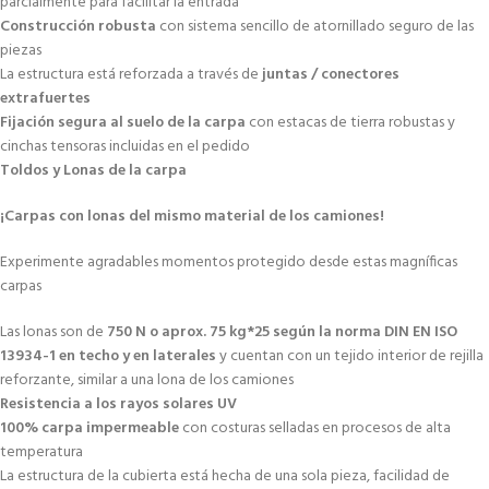
parcialmente para facilitar la entrada
Construcción robusta
con sistema sencillo de atornillado seguro de las
piezas
La estructura está reforzada a través de
juntas / conectores
extrafuertes
Fijación segura al suelo de la carpa
con estacas de tierra robustas y
cinchas tensoras incluidas en el pedido
Toldos y Lonas de la carpa
¡Carpas con lonas del mismo material de los camiones!
Experimente agradables momentos protegido desde estas magníficas
carpas
Las lonas son de
750 N o aprox. 75 kg*25 según la norma DIN EN ISO
13934-1 en techo y en laterales
y cuentan con un tejido interior de rejilla
reforzante, similar a una lona de los camiones
Resistencia a los rayos solares UV
100% carpa impermeable
con costuras selladas en procesos de alta
temperatura
La estructura de la cubierta está hecha de una sola pieza, facilidad de