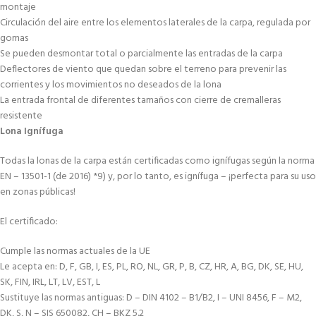
montaje
Circulación del aire entre los elementos laterales de la carpa, regulada por
gomas
Se pueden desmontar total o parcialmente las entradas de la carpa
Deflectores de viento que quedan sobre el terreno para prevenir las
corrientes y los movimientos no deseados de la lona
La entrada frontal de diferentes tamaños con cierre de cremalleras
resistente
Lona Ignífuga
Todas la lonas de la carpa están certificadas como ignífugas según la norma
EN – 13501-1 (de 2016) *9) y, por lo tanto, es ignífuga – ¡perfecta para su uso
en zonas públicas!
El certificado:
Cumple las normas actuales de la UE
Le acepta en: D, F, GB, I, ES, PL, RO, NL, GR, P, B, CZ, HR, A, BG, DK, SE, HU,
SK, FIN, IRL, LT, LV, EST, L
Sustituye las normas antiguas: D – DIN 4102 – B1/B2, I – UNI 8456, F – M2,
DK, S, N – SIS 650082, CH – BKZ 5.2